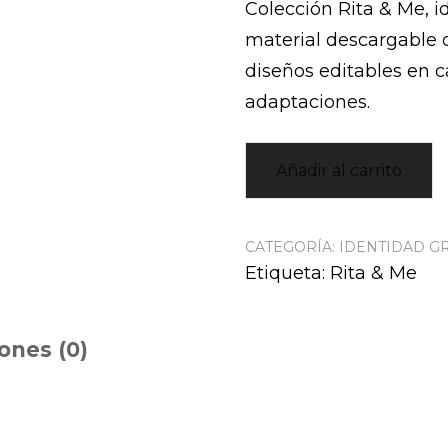
Colección Rita & Me, i
material descargable 
diseños editables en c
adaptaciones.
Añadir al carrito
CATEGORÍA:
IDENTIDAD G
Etiqueta:
Rita & Me
ones (0)